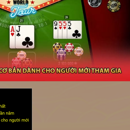
nhất
cần nắm
n cho người mới