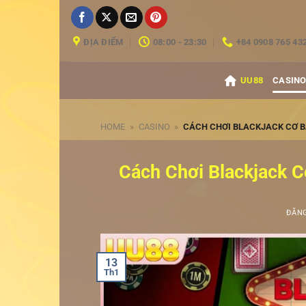
Bỏ
qua
nội
ĐỊA ĐIỂM
08:00 - 23:30
+84 0908 765 43
dung
UU88
CASIN
HOME
»
CASINO
»
CÁCH CHƠI BLACKJACK CƠ B
Cách Chơi Blackjack 
ĐĂN
13
Th1